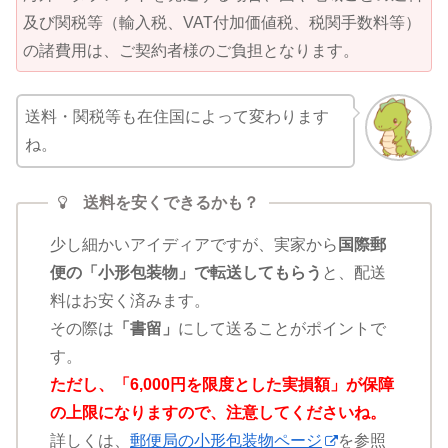
及び関税等（輸入税、VAT付加価値税、税関手数料等）
の諸費用は、ご契約者様のご負担となります。
送料・関税等も在住国によって変わります
ね。
送料を安くできるかも？
少し細かいアイディアですが、実家から
国際郵
便の「小形包装物」で転送してもらう
と、配送
料はお安く済みます。
その際は
「書留」
にして送ることがポイントで
す。
ただし、「6,000円を限度とした実損額」が保障
の上限になりますので、注意してくださいね。
詳しくは、
郵便局の小形包装物ページ
を参照