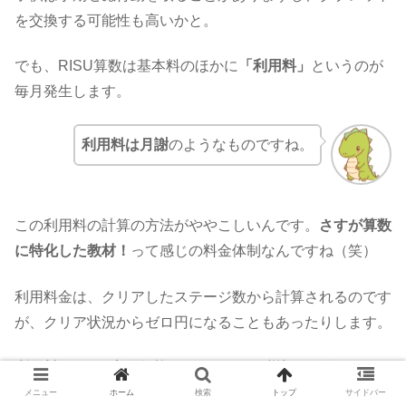
を交換する可能性も高いかと。
でも、RISU算数は基本料のほかに
「利用料」
というのが
毎月発生します。
利用料は月謝
のようなものですね。
この利用料の計算の方法がややこしいんです。
さすが算数
に特化した教材！
って感じの料金体制なんですね（笑）
利用料金は、クリアしたステージ数から計算されるのです
が、クリア状況からゼロ円になることもあったりします。
利用料の1月の上限価格は、9,878円（税込）
と決まって
いるんですけど、算数のみで月謝が1万円を高いと考える
メニュー
ホーム
検索
トップ
サイドバー