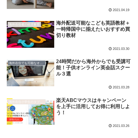
2021.04.19
海外配送可能なこども英語教材＋
海外在住者の幼児教育
一時帰国中に揃えたいおすすめ買
切り教材
2021.03.30
24時間だから海外からでも受講可
海外在住でも可能なオンライン家庭教師
能！子供オンライン英会話スクー
ル３選
2021.03.28
楽天ABCマウスはキャンペーン
海外在住小学生のタブレット学習
を上手に活用してお得に利用しよ
う！
2021.03.26