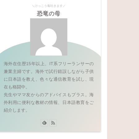
＼けっこう毒吐きます／
恐竜の母
海外在住歴15年以上、IT系フリーランサーの
兼業主婦です。海外で試行錯誤しながら子供
に日本語を教え、色々な通信教育を試し、現
在も格闘中。
先生やママ友からのアドバイスもプラス。海
外利用に便利な教材の情報、日本語教育をご
紹介します。